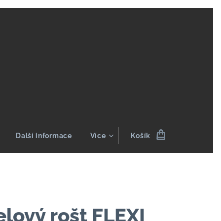
G
Další informace
Více
Košík
lový rošt FLEXI