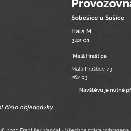
Provozovna
Soběšice u Sušice
Hala M
342 01
Malá Hraštice
Malá Hraštice 73
262 03
📞
Návštěvu je nutné př
ol číslo objednávky.
© 2025 František Vančat • Všechna práva vyhrazena.