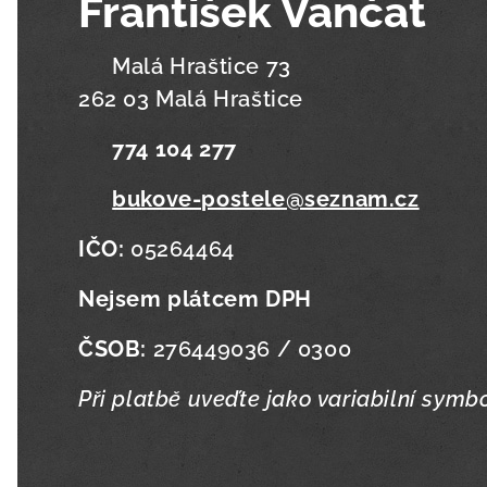
František Vančat
📍 Malá Hraštice 73
262 03 Malá Hraštice
📞
774 104 277
✉️
bukove-postele@seznam.cz
IČO:
05264464
Nejsem plátcem DPH
ČSOB:
276449036 / 0300
Při platbě uveďte jako variabilní symb