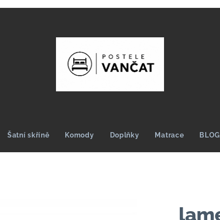
Šatní skříně
Komody
Doplňky
Matrace
BLO
lame