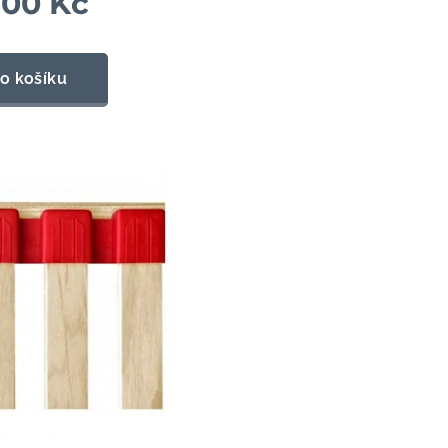
,00
Kč
o košíku