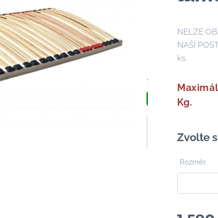
NELZE OB
NAŠÍ POSTE
ks.
Maximál
Kg.
Zvolte s
Rozměr