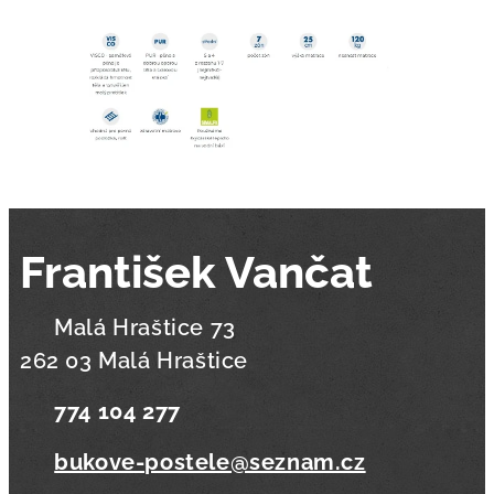
František Vančat
📍 Malá Hraštice 73
262 03 Malá Hraštice
📞
774 104 277
✉️
bukove-postele@seznam.cz