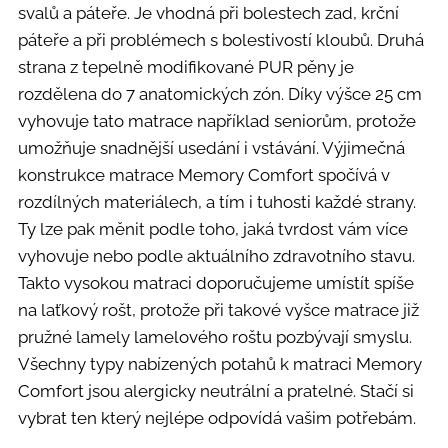
svalů a páteře. Je vhodná při bolestech zad, krční
páteře a při problémech s bolestivostí kloubů. Druhá
strana z tepelně modifikované PUR pěny je
rozdělena do 7 anatomických zón. Díky výšce 25 cm
vyhovuje tato matrace například seniorům, protože
umožňuje snadnější usedání i vstávání. Výjimečná
konstrukce matrace Memory Comfort spočívá v
rozdílných materiálech, a tím i tuhosti každé strany.
Ty lze pak měnit podle toho, jaká tvrdost vám více
vyhovuje nebo podle aktuálního zdravotního stavu.
Takto vysokou matraci doporučujeme umístít spíše
na laťkový rošt, protože při takové vyšce matrace již
pružné lamely lamelového roštu pozbývají smyslu.
Všechny typy nabízených potahů k matraci Memory
Comfort jsou alergicky neutrální a pratelné. Stačí si
vybrat ten který nejlépe odpovídá vašim potřebám.