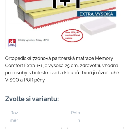
Ortopedická 7zónová partnerská matrace Memory
Comfort Extra 1+1 je vysoká 25 cm, zdravotní, vhodná
pro osoby s bolestmi zad a kloubů. Tvoří ji různě tuhé
VISCO a PUR pěny.
Zvolte si variantu:
Roz
Pota
měr
h