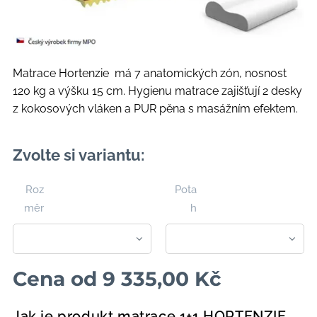
Matrace Hortenzie má 7 anatomických zón, nosnost
120 kg a výšku 15 cm. Hygienu matrace zajišťují 2 desky
z kokosových vláken a PUR pěna s masážním efektem.
Zvolte si variantu:
Roz
Pota
měr
h
Cena od
9 335,00
Kč
Jak je produkt matrace 1+1 HORTENZIE