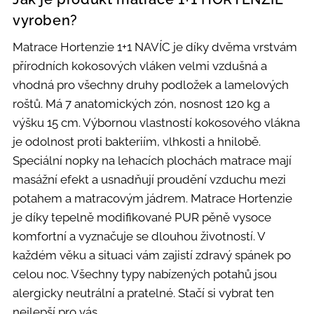
vyroben?
Matrace Hortenzie 1+1 NAVÍC je díky dvěma vrstvám
přírodních kokosových vláken velmi vzdušná a
vhodná pro všechny druhy podložek a lamelových
roštů. Má 7 anatomických zón, nosnost 120 kg a
výšku 15 cm. Výbornou vlastností kokosového vlákna
je odolnost proti bakteriím, vlhkosti a hnilobě.
Speciální nopky na lehacích plochách matrace mají
masážní efekt a usnadňují proudění vzduchu mezi
potahem a matracovým jádrem. Matrace Hortenzie
je díky tepelně modifikované PUR pěně vysoce
komfortní a vyznačuje se dlouhou životností. V
každém věku a situaci vám zajistí zdravý spánek po
celou noc. Všechny typy nabízených potahů jsou
alergicky neutrální a pratelné. Stačí si vybrat ten
nejlepší pro vás.