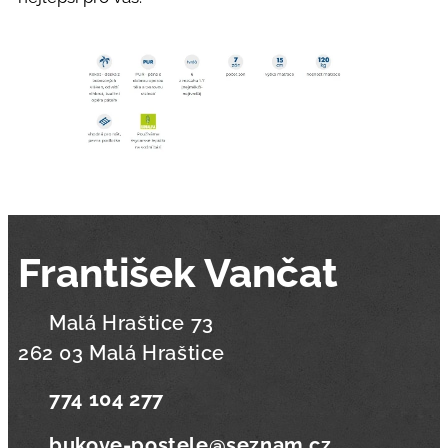
František Vančat
📍 Malá Hraštice 73
262 03 Malá Hraštice
📞
774 104 277
✉️
bukove-postele@seznam.cz