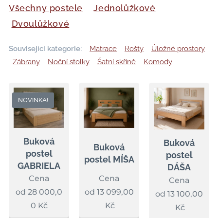
Všechny postele
Jednolůžkové
Dvoulůžkové
Související kategorie:
Matrace
Rošty
Úložné prostory
Zábrany
Noční stolky
Šatní skříně
Komody
NOVINKA!
Buková
Buková
Buková
postel
postel
postel MÍŠA
GABRIELA
DÁŠA
Cena
Cena
Cena
od
28 000,0
od
13 099,00
od
13 100,00
0
Kč
Kč
Kč