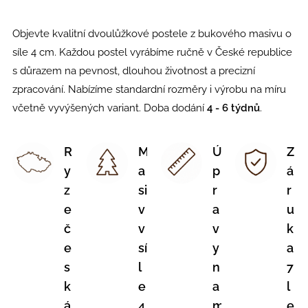
Objevte kvalitní dvoulůžkové postele z bukového masivu o
síle 4 cm. Každou postel vyrábíme ručně v České republice
s důrazem na pevnost, dlouhou životnost a precizní
zpracování. Nabízíme standardní rozměry i výrobu na míru
včetně vyvýšených variant. Doba dodání
4 - 6 týdnů
.
R
M
Ú
Z
y
a
p
á
z
si
r
r
e
v
a
u
č
v
v
k
e
sí
y
a
s
l
n
7
k
e
a
l
á
4
m
e