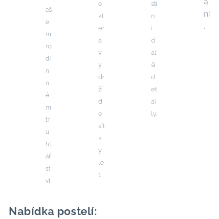
á
e,
stí
aš
ní
kt
n
e
.
er
i
m
á
d
ro
v
al
di
y
ší
n
dr
d
n
ží
et
é
d
ai
m
e
ly.
tr
sít
u
k
hl
y
ář
le
st
t.
ví.
Nabídka postelí: