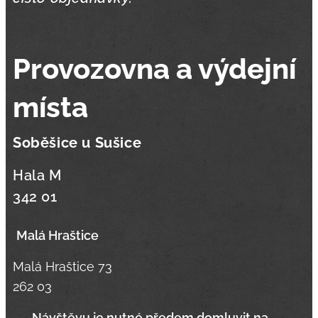
Provozovna a výdejní
místa
Soběšice u Sušice
Hala M
342 01
Malá Hraštice
Malá Hraštice 73
262 03
📞
Návštěvu je nutné předem domluvit na