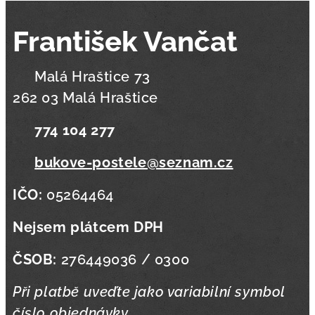
František Vančat
📍 Malá Hraštice 73
262 03 Malá Hraštice
📞
774 104 277
✉️
bukove-postele@seznam.cz
IČO:
05264464
Nejsem plátcem DPH
ČSOB:
276449036 / 0300
Při platbě uveďte jako variabilní symbol
číslo objednávky.