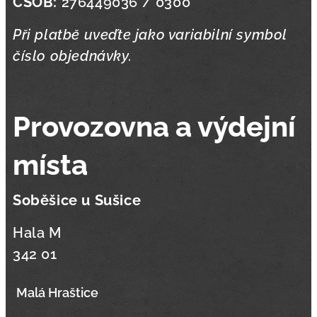
ČSOB:
276449036 / 0300
Při platbě uveďte jako variabilní symbol
číslo objednávky.
Provozovna a výdejní
místa
Soběšice u Sušice
Hala M
342 01
Malá Hraštice