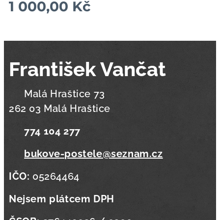
1 000,00
Kč
František Vančat
📍 Malá Hraštice 73
262 03 Malá Hraštice
📞
774 104 277
✉️
bukove-postele@seznam.cz
IČO:
05264464
Nejsem plátcem DPH